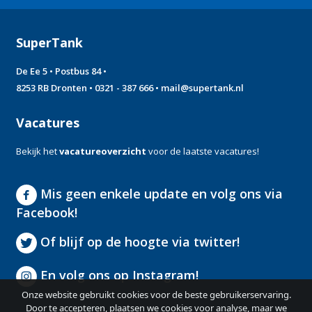
SuperTank
De Ee 5 • Postbus 84 •
8253 RB Dronten •
0321 - 387 666
•
mail@supertank.nl
Vacatures
Bekijk het
vacatureoverzicht
voor de laatste vacatures!
Mis geen enkele update en volg ons via
Facebook!
Of blijf op de hoogte via twitter!
En volg ons op Instagram!
Onze website gebruikt cookies voor de beste gebruikerservaring.
Door te accepteren, plaatsen we cookies voor analyse, maar we