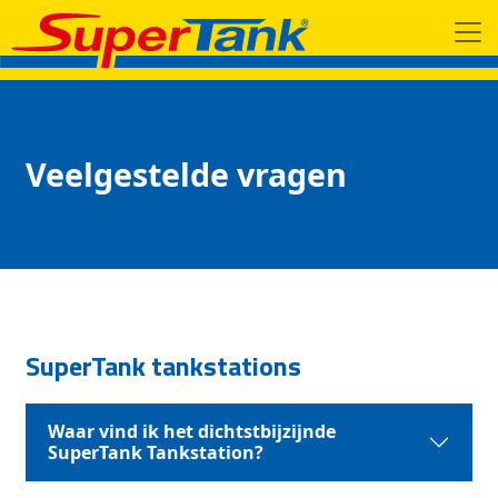
Veelgestelde vragen
SuperTank tankstations
Waar vind ik het dichtstbijzijnde
SuperTank Tankstation?